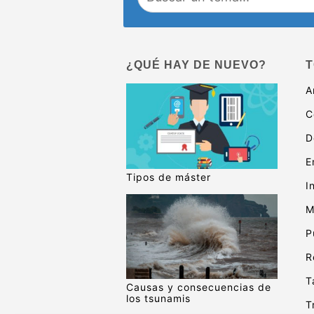
¿QUÉ HAY DE NUEVO?
T
A
C
D
E
Tipos de máster
I
M
P
R
T
Causas y consecuencias de
los tsunamis
T