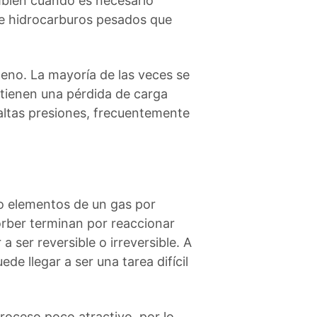
ambién cuando es necesario
ee hidrocarburos pesados que
leno. La mayoría de las veces se
e tienen una pérdida de carga
altas presiones, frecuentemente
 o elementos de un gas por
orber terminan por reaccionar
a ser reversible o irreversible. A
de llegar a ser una tarea difícil
roceso poco atractivo, por lo