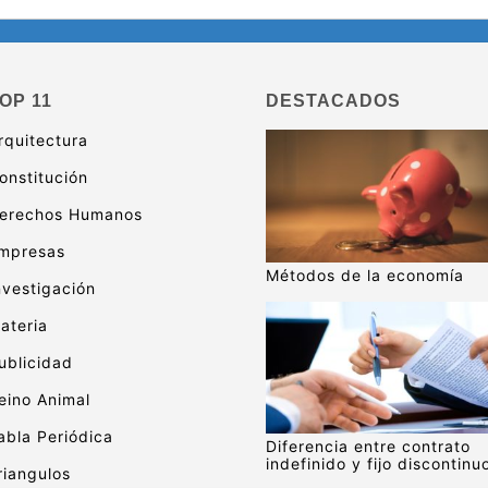
OP 11
DESTACADOS
rquitectura
onstitución
erechos Humanos
mpresas
Métodos de la economía
nvestigación
ateria
ublicidad
eino Animal
abla Periódica
Diferencia entre contrato
indefinido y fijo discontinu
riangulos