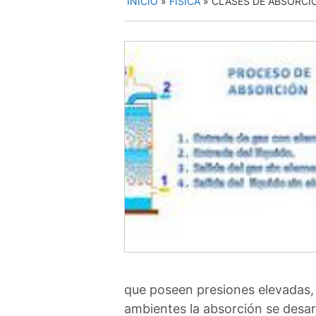
INICIO
»
FÍSICA
»
CLASES DE ABSORCI
que poseen presiones elevadas, 
ambientes la absorción se desar