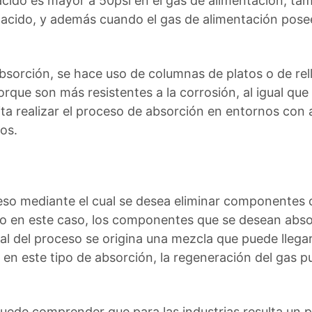
acido es mayor a 50psi en el gas de alimentación, t
s acido, y además cuando el gas de alimentación pos
absorción, se hace uso de columnas de platos o de rel
orque son más resistentes a la corrosión, al igual qu
ta realizar el proceso de absorción en entornos con 
os.
ceso mediante el cual se desea eliminar componentes
ero en este caso, los componentes que se desean abs
nal del proceso se origina una mezcla que puede llegar 
, en este tipo de absorción, la regeneración del gas pue
puede comprender que para las industrias resulta un p