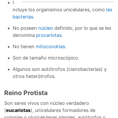
I
ncluye los organismos unicelulares, como
las
bacterias
.
No poseen
núcleo
definido, por lo que se les
denomina
procariotas
.
No tienen
mitocondrias.
Son de tamaño microscópico.
Algunos son autótrofos (cianobacterias) y
otros heterótrofos.
Reino Protista
Son seres vivos con núcleo verdadero
(
eucariotas
), unicelulares formadores de
colonias o pluricelulares simples, autótrofos y