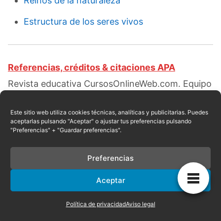
Reinos de la naturaleza
Estructura de los seres vivos
Referencias, créditos & citaciones APA
Revista educativa CursosOnlineWeb.com. Equipo
de redacción profesional. (2019, 07). Tipos de
reinos animales. Escrito por:
Rossi Rosario
.
Este sitio web utiliza cookies técnicas, analíticas y publicitarias. Puedes
aceptarlas pulsando "Aceptar" o ajustar tus preferencias pulsando
Obtenido en fecha 08, 2026, desde el sitio web:
"Preferencias" + "Guardar preferencias".
https://cursosonlineweb.com/tipos-de-seres-
vivos.html
Preferencias
Aceptar
Privacidad
|
Referencias
|
Mapa
|
Contacto
Política de privacidad
Aviso legal