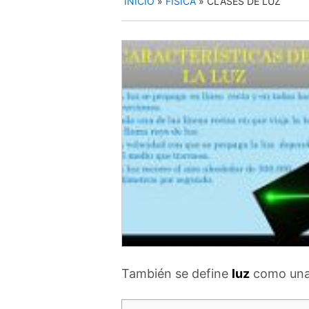
INICIO
»
FÍSICA
»
CLASES DE LUZ
También se define
luz
como una 