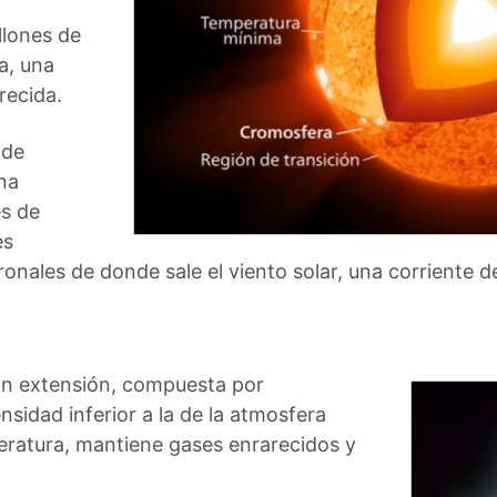
llones de
a, una
recida.
 de
na
es de
es
onales de donde sale el viento solar, una corriente d
ran extensión, compuesta por
sidad inferior a la de la atmosfera
peratura, mantiene gases enrarecidos y