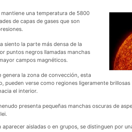
ol, mantiene una temperatura de 5800
dades de capas de gases que son
presiones.
lla siento la parte más densa de la
por puntos negros llamadas manchas
on mayor campos magnéticos.
e genera la zona de convección, esta
o, pueden verse como regiones ligeramente brillosas
cia el interior.
a menudo presenta pequeñas manchas oscuras de aspe
ei.
aparecer aisladas o en grupos, se distinguen por una