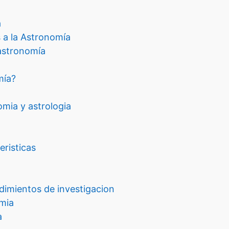
a
s a la Astronomía
 astronomía
mía?
omia y astrologia
eristicas
imientos de investigacion
mia
a