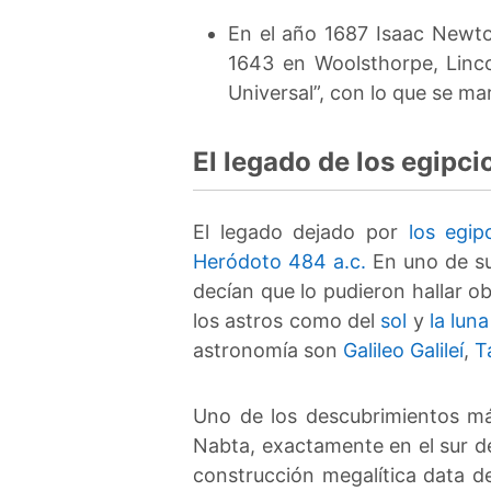
En el año 1687 Isaac Newto
1643 en Woolsthorpe, Lincol
Universal”, con lo que se ma
El legado de los egipci
El legado dejado por
los egip
Heródoto 484 a.c.
En uno de sus
decían que lo pudieron hallar 
los astros como del
sol
y
la luna
astronomía son
Galileo Galileí
,
T
Uno de los descubrimientos má
Nabta, exactamente en el sur de
construcción megalítica data 