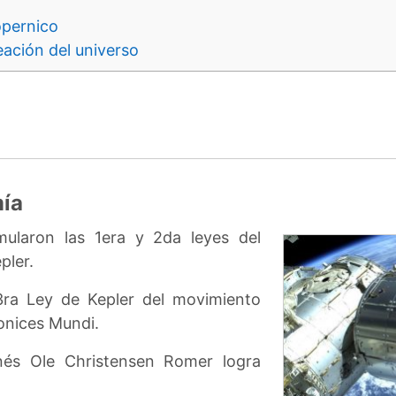
opernico
ación del universo
mía
ularon las 1era y 2da leyes del
pler.
3ra Ley de Kepler del movimiento
onices Mundi.
és Ole Christensen Romer logra