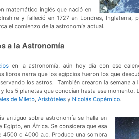
n matemático inglés que nació en
nshire y falleció en 1727 en Londres, Inglaterra, p
rca el comienzo de la astronomía actual.
os a la Astronomía
cios
en la astronomía, aún hoy día con ese calenda
 libros narra que los egipcios fueron los que descu
observando los astros. También crearon la semana a 
y los 5 planetas que conocían hasta ese momento. L
ales de Mileto
,
Aristóteles
y
Nicolás Copérnico
.
s antiguo sobre astronomía se halla en
 Egipto, en África. Se considera que esa
de 4500 o 4000 a.c. Produce una sombra