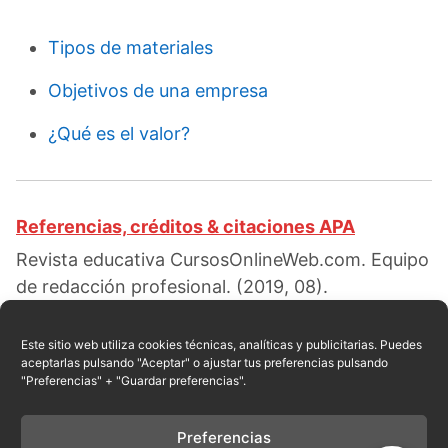
Tipos de materiales
Objetivos de una empresa
¿Qué es el valor?
Referencias, créditos & citaciones APA
Revista educativa CursosOnlineWeb.com. Equipo
de redacción profesional. (2019, 08).
Características de los materiales. Escrito por:
Red educativa
. Obtenido en fecha 08, 2026,
Este sitio web utiliza cookies técnicas, analíticas y publicitarias. Puedes
aceptarlas pulsando "Aceptar" o ajustar tus preferencias pulsando
desde el sitio web:
"Preferencias" + "Guardar preferencias".
https://cursosonlineweb.com/caracteristicas-de-
los-materiales.html
Preferencias