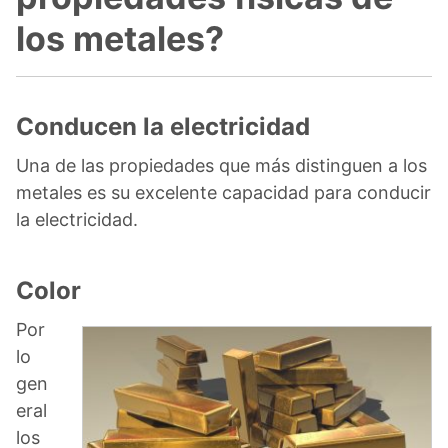
los metales?
Conducen la electricidad
Una de las propiedades que más distinguen a los
metales es su excelente capacidad para conducir
la electricidad.
Color
Por
lo
gen
eral
los