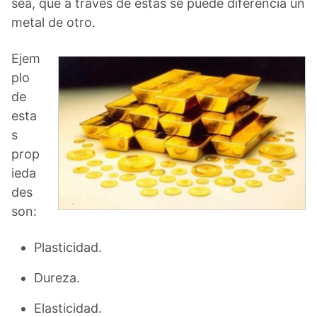
sea, que a través de estas se puede diferencia un
metal de otro.
Ejem
plo
de
esta
s
prop
ieda
des
son:
Plasticidad.
Dureza.
Elasticidad.