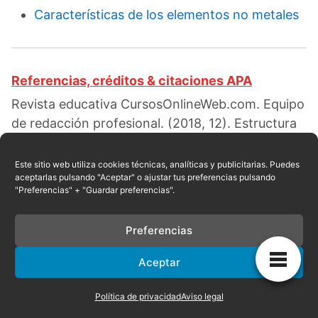
Características de los elementos no metales
Referencias, créditos & citaciones APA
Revista educativa CursosOnlineWeb.com. Equipo
de redacción profesional. (2018, 12). Estructura
de los materiales. Escrito por:
Bencosme Nolalo
Dominic
. Obtenido en fecha 08, 2026, desde el
Este sitio web utiliza cookies técnicas, analíticas y publicitarias. Puedes
aceptarlas pulsando "Aceptar" o ajustar tus preferencias pulsando
sitio web:
"Preferencias" + "Guardar preferencias".
https://cursosonlineweb.com/estructura-de-los-
materiales.html
Preferencias
Aceptar
Privacidad
|
Referencias
|
Mapa
|
Contacto
Política de privacidad
Aviso legal