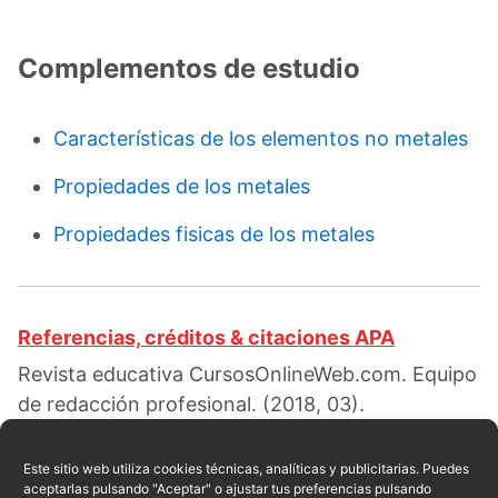
Complementos de estudio
Características de los elementos no metales
Propiedades de los metales
Propiedades fisicas de los metales
Referencias, créditos & citaciones APA
Revista educativa CursosOnlineWeb.com. Equipo
de redacción profesional. (2018, 03).
Propiedades de los no metales. Escrito por:
Noelia C. Jiménez
. Obtenido en fecha 08, 2026,
Este sitio web utiliza cookies técnicas, analíticas y publicitarias. Puedes
aceptarlas pulsando "Aceptar" o ajustar tus preferencias pulsando
desde el sitio web: