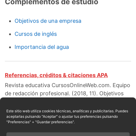
Complementos de estudio
Objetivos de una empresa
Cursos de inglés
Importancia del agua
Referencias, créditos & citaciones APA
Revista educativa CursosOnlineWeb.com. Equipo
de redacción profesional. (2018, 11). Objetivos
específicos de una investigación. Escrito por:
Isabella G. Ortiz
. Obtenido en fecha 08, 2026,
Este sitio web utiliza cookies técnicas, analíticas y publicitarias. Puedes
aceptarlas pulsando "Aceptar" o ajustar tus preferencias pulsando
desde el sitio web:
"Preferencias" + "Guardar preferencias".
https://cursosonlineweb.com/objetivos-
especificos-de-una-investigacion.html