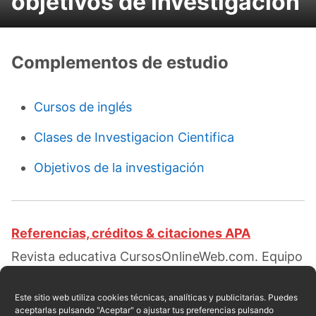
objetivos de investigación
Complementos de estudio
Cursos de inglés
Clases de Investigacion Cientifica
Objetivos de la investigación
Referencias, créditos & citaciones APA
Revista educativa CursosOnlineWeb.com. Equipo
de redacción profesional. (2018, 11). Métodos de
la Investigación. Escrito por:
Amelia Campusano
.
Este sitio web utiliza cookies técnicas, analíticas y publicitarias. Puedes
aceptarlas pulsando "Aceptar" o ajustar tus preferencias pulsando
Obtenido en fecha 08, 2026, desde el sitio web: