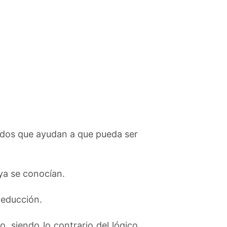
étodos que ayudan a que pueda ser
ya se conocían.
deducción.
o, siendo lo contrario del lógico