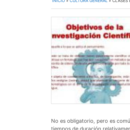
INICIO
»
CULTURA GENERAL
»
CLASES 
No es obligatorio, pero es comú
tiempos de duración relativamen