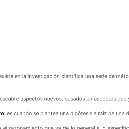
 existe en la investigación científica una serie de m
descubre aspectos nuevos, basados en aspectos que 
vo
: es cuando se plantea una hipótesis a raíz de una 
s el razonamiento que va de lo general a lo específic