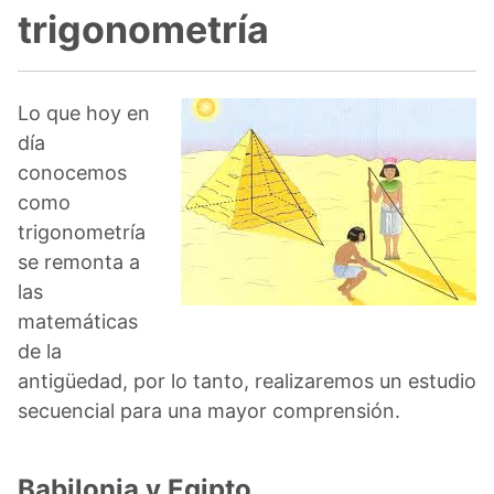
trigonometría
Lo que hoy en
día
conocemos
como
trigonometría
se remonta a
las
matemáticas
de la
antigüedad, por lo tanto, realizaremos un estudio
secuencial para una mayor comprensión.
Babilonia y Egipto