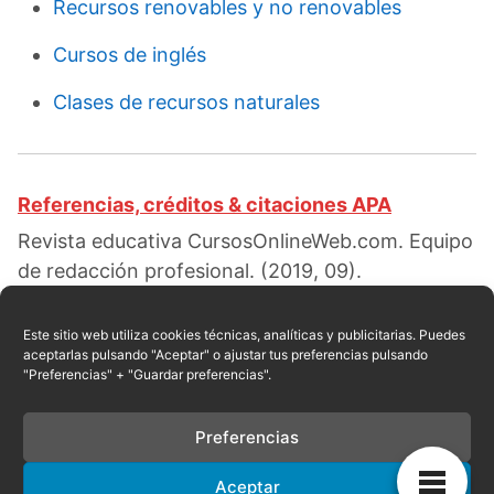
Recursos renovables y no renovables
Cursos de inglés
Clases de recursos naturales
Referencias, créditos & citaciones APA
Revista educativa CursosOnlineWeb.com. Equipo
de redacción profesional. (2019, 09).
Clasificación de los recursos naturales. Escrito
por:
Carmen L. Valdez
. Obtenido en fecha 08,
Este sitio web utiliza cookies técnicas, analíticas y publicitarias. Puedes
aceptarlas pulsando "Aceptar" o ajustar tus preferencias pulsando
2026, desde el sitio web:
"Preferencias" + "Guardar preferencias".
https://cursosonlineweb.com/clasificacion-de-
los-recursos-naturales.html
Preferencias
Aceptar