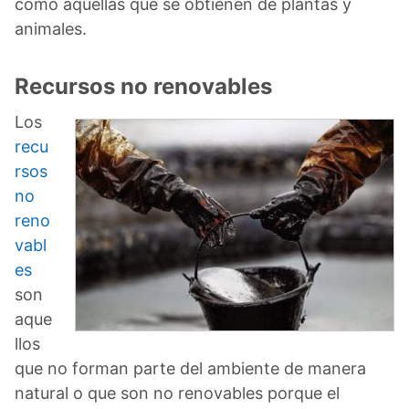
como aquellas que se obtienen de plantas y
animales.
Recursos no renovables
Los
recu
rsos
no
reno
vabl
es
son
aque
llos
que no forman parte del ambiente de manera
natural o que son no renovables porque el