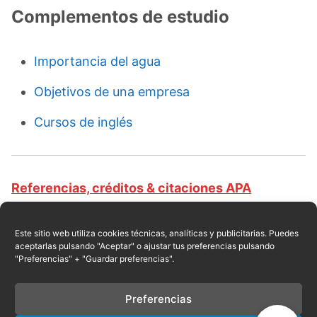
Complementos de estudio
Importancia del agua
Objetivos de una empresa
Cursos de inglés
Referencias, créditos & citaciones APA
Revista educativa CursosOnlineWeb.com. Equipo
de redacción profesional. (2016, 11). Clases de
Este sitio web utiliza cookies técnicas, analíticas y publicitarias. Puedes
aceptarlas pulsando "Aceptar" o ajustar tus preferencias pulsando
viento. Escrito por:
Robert de León
. Obtenido en
"Preferencias" + "Guardar preferencias".
fecha 08, 2026, desde el sitio web:
https://cursosonlineweb.com/viento.html
Preferencias