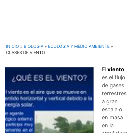
INICIO
»
BIOLOGÍA
»
ECOLOGÍA Y MEDIO AMBIENTE
»
CLASES DE VIENTO
El
viento
es el flujo
de gases
terrestres
a gran
escala o
en masa
en la