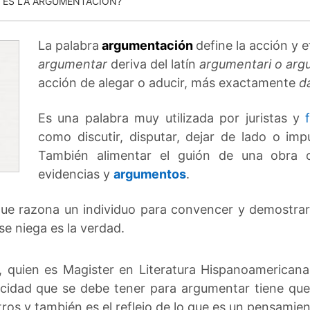
 ES LA ARGUMENTACIÓN?
La palabra
argumentación
define la acción y 
argumentar
deriva del latín
argumentari o ar
acción de alegar o aducir, más exactamente
d
Es una palabra muy utilizada por juristas y
como discutir, disputar, dejar de lado o im
También alimentar el guión de una obra o
evidencias y
argumentos
.
ue razona un individuo para convencer y demostrar 
se niega es la verdad.
 quien es Magister en Literatura Hispanoamericana
idad que se debe tener para argumentar tiene que 
tros y también es el reflejo de lo que es un pensamie