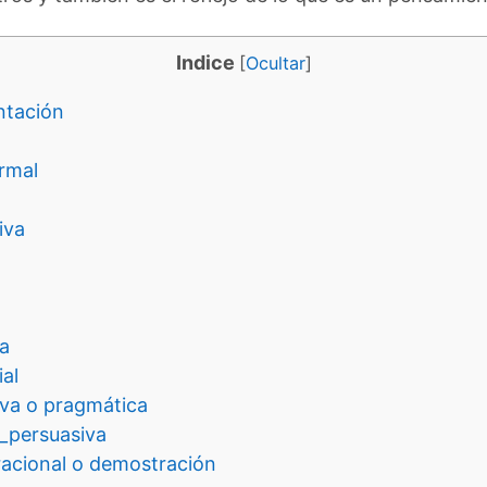
Indice
[
Ocultar
]
ntación
rmal
iva
a
al
va o pragmática
_persuasiva
acional o demostración