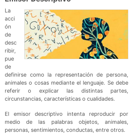
La
acci
ón
de
desc
ribir,
pue
de
definirse como la representación de persona,
animales o cosas mediante el lenguaje. Se debe
referir o explicar las distintas partes,
circunstancias, características o cualidades.
El emisor descriptivo intenta reproducir por
medio de las palabras objetos, animales,
personas, sentimientos, conductas, entre otros.