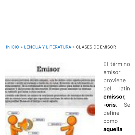
INICIO
»
LENGUA Y LITERATURA
»
CLASES DE EMISOR
El término
emisor
proviene
del latín
emissor,
-ōris
. Se
define
como
aquella