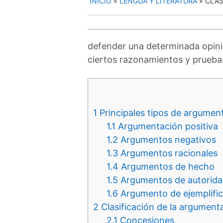
INICIO
»
LENGUA Y LITERATURA
»
CLAS
defender una determinada opinió
ciertos razonamientos y pruebas q
1
Principales tipos de argumen
1.1
Argumentación positiva
1.2
Argumentos negativos
1.3
Argumentos racionales
1.4
Argumentos de hecho
1.5
Argumentos de autorid
1.6
Argumento de ejemplifi
2
Clasificación de la argument
2.1
Concesiones