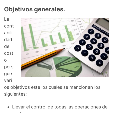
Objetivos generales.
La
cont
abili
dad
de
cost
o
persi
gue
vari
os objetivos este los cuales se mencionan los
siguientes:
Llevar el control de todas las operaciones de