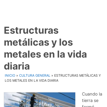
Estructuras
metálicas y los
metales en la vida
diaria
INICIO
»
CULTURA GENERAL
»
ESTRUCTURAS METÁLICAS Y
LOS METALES EN LA VIDA DIARIA
Cuando la
tierra se
formó