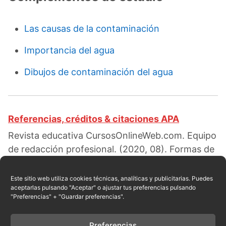
Las causas de la contaminación
Importancia del agua
Dibujos de contaminación del agua
Referencias, créditos & citaciones APA
Revista educativa CursosOnlineWeb.com. Equipo
de redacción profesional. (2020, 08). Formas de
contaminación del medio ambiente. Escrito por:
Red educativa
. Obtenido en fecha 08, 2026,
Este sitio web utiliza cookies técnicas, analíticas y publicitarias. Puedes
aceptarlas pulsando "Aceptar" o ajustar tus preferencias pulsando
desde el sitio web:
"Preferencias" + "Guardar preferencias".
https://cursosonlineweb.com/contaminacion-
del-ambiente.html
Preferencias