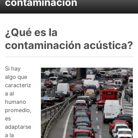
contaminación
¿Qué es la
contaminación acústica?
Si hay
algo que
caracteriz
a al
humano
promedio,
es
adaptarse
a la