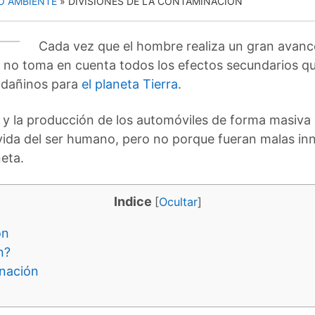
O AMBIENTE
»
DIVISIONES DE LA CONTAMINACIÓN
Cada vez que el hombre realiza un gran avance
s no toma en cuenta todos los efectos secundarios qu
s dañinos para
el planeta Tierra
.
ón y la producción de los automóviles de forma masiva 
vida del ser humano, pero no porque fueran malas in
eta.
Indice
[
Ocultar
]
ón
n?
inación