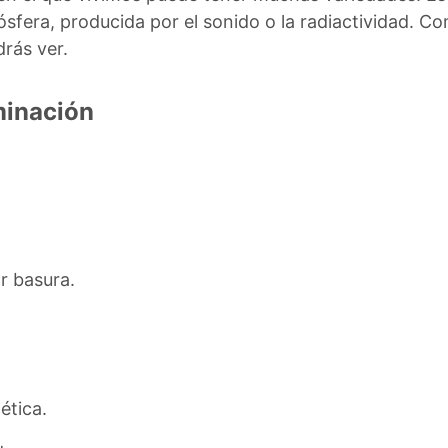
ósfera, producida por el sonido o la radiactividad. 
drás ver.
minación
r basura.
ética.