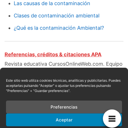
Las causas de la contaminación
Clases de contaminación ambiental
¿Qué es la contaminación Ambiental?
Referencias, créditos & citaciones APA
Revista educativa CursosOnlineWeb.com. Equipo
de redacción profesional. (2018, 01). ¿Cómo
evitar la contaminación?. Escrito por:
Red
Este sitio web utiliza cookies técnicas, analíticas y publicitarias. Puedes
aceptarlas pulsando "Aceptar" o ajustar tus preferencias pulsando
educativa
. Obtenido en fecha 08, 2026, desde el
"Preferencias" + "Guardar preferencias".
sitio web:
https://cursosonlineweb.com/como-
evitar-la-contaminacion.html
Preferencias
Aceptar