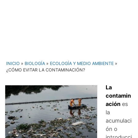
INICIO
»
BIOLOGÍA
»
ECOLOGÍA Y MEDIO AMBIENTE
»
¿CÓMO EVITAR LA CONTAMINACIÓN?
La
contamin
ación
es
la
acumulaci
ón o
introducci