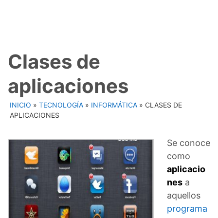
Clases de
aplicaciones
INICIO
»
TECNOLOGÍA
»
INFORMÁTICA
»
CLASES DE
APLICACIONES
Se conoce
como
aplicacio
nes
a
aquellos
programa