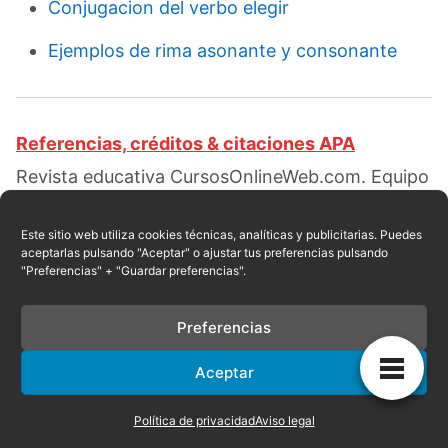
Conjugacion del verbo elegir
Ejemplos de rima asonante y consonante
Referencias, créditos & citaciones APA
Revista educativa CursosOnlineWeb.com. Equipo
de redacción profesional. (2019, 04). Usos del
cobre. Escrito por:
Bencosme Nolalo Dominic
.
Este sitio web utiliza cookies técnicas, analíticas y publicitarias. Puedes
aceptarlas pulsando "Aceptar" o ajustar tus preferencias pulsando
Obtenido en fecha 08, 2026, desde el sitio web:
"Preferencias" + "Guardar preferencias".
https://cursosonlineweb.com/usos-del-
cobre.html
Preferencias
Aceptar
Privacidad
|
Referencias
|
Mapa
|
Contacto
Política de privacidad
Aviso legal