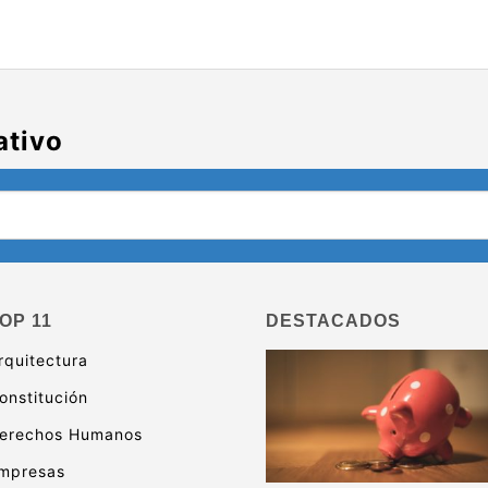
ativo
OP 11
DESTACADOS
rquitectura
onstitución
erechos Humanos
mpresas