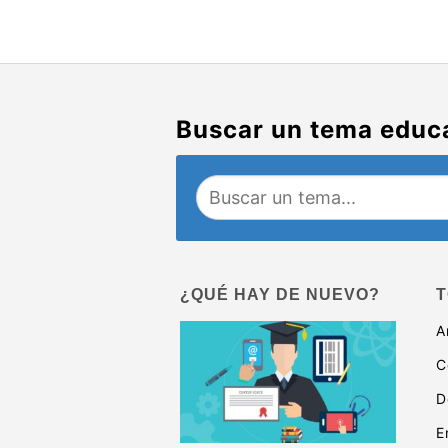
Buscar un tema educ
¿QUÉ HAY DE NUEVO?
T
A
C
D
E