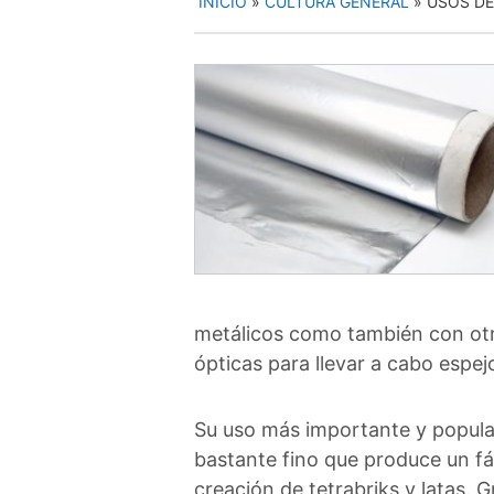
INICIO
»
CULTURA GENERAL
»
USOS DE
metálicos como también con otr
ópticas para llevar a cabo espej
Su uso más importante y popula
bastante fino que produce un fá
creación de tetrabriks y latas. 