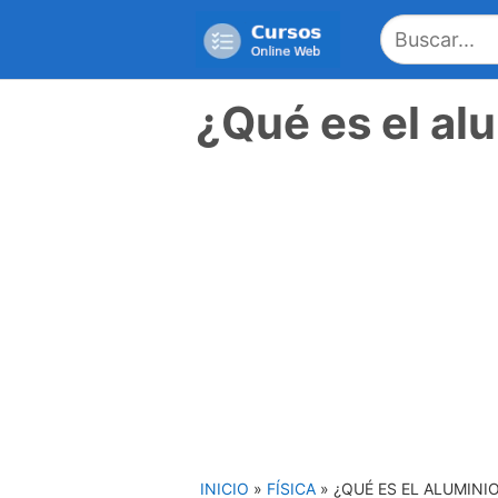
Saltar
al
contenido
¿Qué es el al
INICIO
»
FÍSICA
»
¿QUÉ ES EL ALUMINI