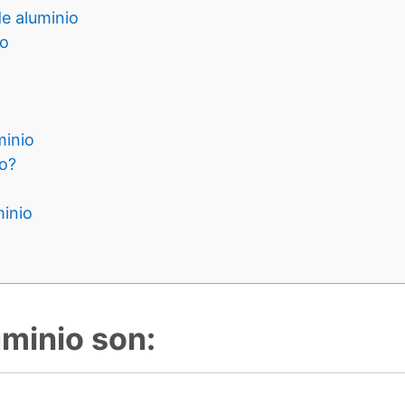
de aluminio
io
minio
o?
minio
uminio son: