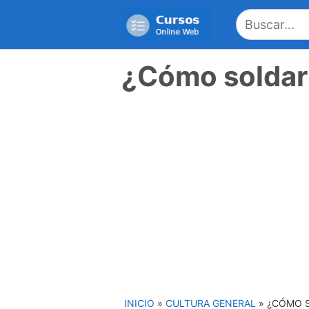
Saltar
al
contenido
¿Cómo soldar 
INICIO
»
CULTURA GENERAL
»
¿CÓMO S