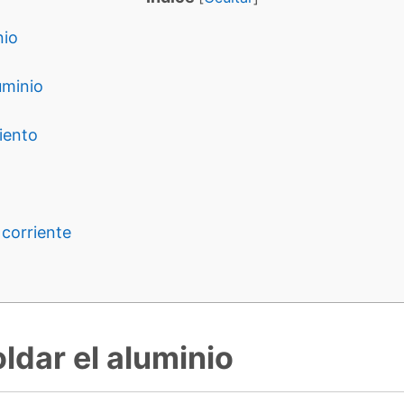
nio
uminio
iento
 corriente
ldar el aluminio