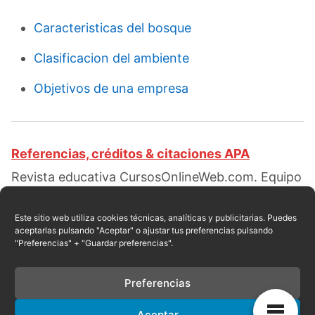
Caracteristicas del bosque
Clasificacion del ambiente
Objetivos de una empresa
Referencias, créditos & citaciones APA
Revista educativa CursosOnlineWeb.com. Equipo
de redacción profesional. (2015, 12). Clases de
bosques. Escrito por:
Elizabeth Ramírez
Este sitio web utiliza cookies técnicas, analíticas y publicitarias. Puedes
aceptarlas pulsando "Aceptar" o ajustar tus preferencias pulsando
Pantaleón
. Obtenido en fecha 08, 2026, desde el
"Preferencias" + "Guardar preferencias".
sitio web:
https://cursosonlineweb.com/tipos-
de-bosques.html
Preferencias
Aceptar