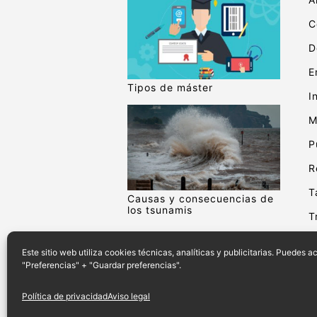
C
D
E
Tipos de máster
I
M
P
R
T
Causas y consecuencias de
los tsunamis
T
V
Este sitio web utiliza cookies técnicas, analíticas y publicitarias. Puedes 
"Preferencias" + "Guardar preferencias".
Política de privacidad
Aviso legal