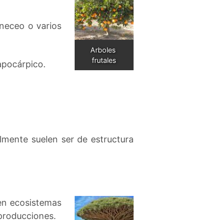
ineceo o varios
Arboles 
frutales
apocárpico.
lmente suelen ser de estructura
en ecosistemas
 producciones.