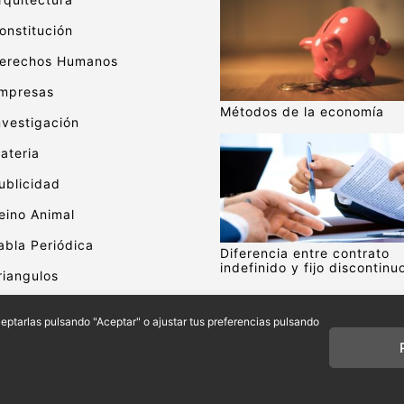
onstitución
erechos Humanos
mpresas
Métodos de la economía
nvestigación
ateria
ublicidad
eino Animal
abla Periódica
Diferencia entre contrato
indefinido y fijo discontinu
riangulos
alor
aceptarlas pulsando "Aceptar" o ajustar tus preferencias pulsando