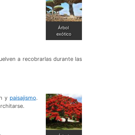
Árbol 
exótico
elven a recobrarlas durante las
ón y
paisajismo
.
rchitarse.