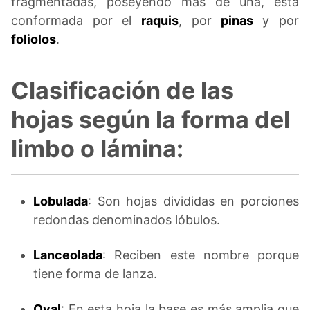
fragmentadas, poseyendo más de una, esta
conformada por el
raquis
, por
pinas
y por
foliolos
.
Clasificación de las
hojas según la forma del
limbo o lámina:
Lobulada
: Son hojas divididas en porciones
redondas denominados lóbulos.
Lanceolada
: Reciben este nombre porque
tiene forma de lanza.
Oval
: En esta hoja la base es más amplia que