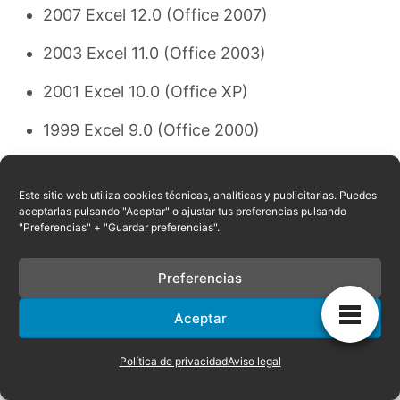
2007 Excel 12.0 (Office 2007)
2003 Excel 11.0 (Office 2003)
2001 Excel 10.0 (Office XP)
1999 Excel 9.0 (Office 2000)
1997 Excel 8.0 (Office ’97)
Este sitio web utiliza cookies técnicas, analíticas y publicitarias. Puedes
1995 Excel 7.0 (Office ’95)
aceptarlas pulsando "Aceptar" o ajustar tus preferencias pulsando
"Preferencias" + "Guardar preferencias".
1993 Excel 5.0 (Office 4.2 & 4.3, véase la
versión de 32-bit solo para Windows NT)
Preferencias
1992 Excel 4.0
Aceptar
1990 Excel 3.0
Política de privacidad
Aviso legal
1987 Excel 2.0 for Windows