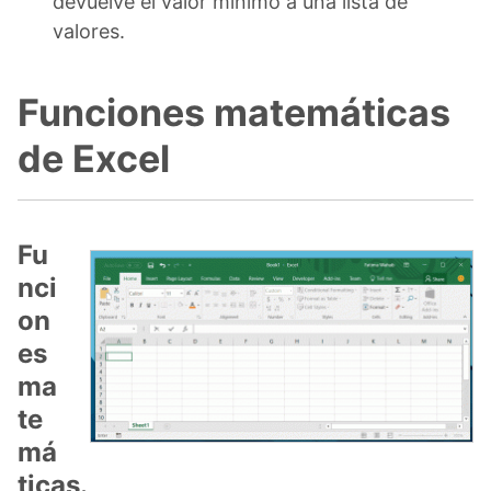
devuelve el valor mínimo a una lista de
valores.
Funciones matemáticas
de Excel
Fu
nci
on
es
ma
te
má
ticas.