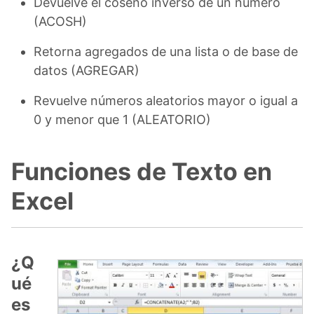
Devuelve el coseno inverso de un número
(ACOSH)
Retorna agregados de una lista o de base de
datos (AGREGAR)
Revuelve números aleatorios mayor o igual a
0 y menor que 1 (ALEATORIO)
Funciones de Texto en
Excel
¿Q
ué
es