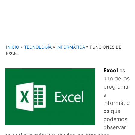
INICIO
»
TECNOLOGÍA
»
INFORMÁTICA
»
FUNCIONES DE
EXCEL
Excel
es
uno de los
programa
s
informátic
os que
podemos
observar