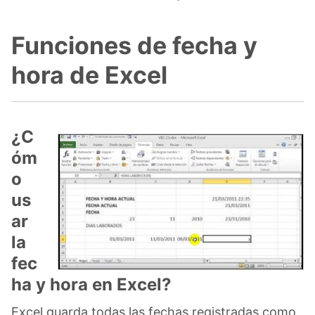
Funciones de fecha y
hora de Excel
¿C
óm
o
us
ar
la
fec
ha y hora en Excel?
Excel guarda todas las fechas registradas como