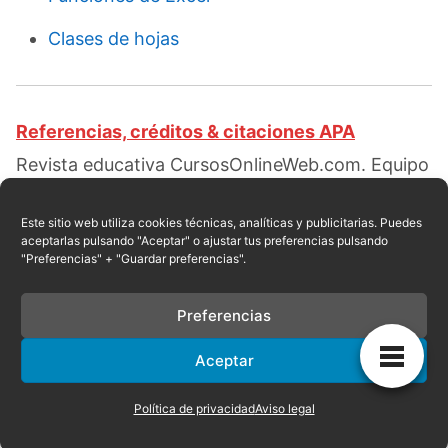
Clases de hojas
Referencias, créditos & citaciones APA
Revista educativa CursosOnlineWeb.com. Equipo
de redacción profesional. (2016, 09). Clases de
Hojas de Cálculo. Escrito por:
Robert de León
.
Este sitio web utiliza cookies técnicas, analíticas y publicitarias. Puedes
aceptarlas pulsando "Aceptar" o ajustar tus preferencias pulsando
Obtenido en fecha 08, 2026, desde el sitio web:
"Preferencias" + "Guardar preferencias".
https://cursosonlineweb.com/hojas-de-
calculo.html
Preferencias
Aceptar
Privacidad
|
Referencias
|
Mapa
|
Contacto
Política de privacidad
Aviso legal