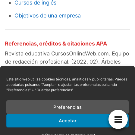
Cursos de inglés
Objetivos de una empresa
Referencias, créditos & citaciones APA
Revista educativa CursosOnlineWeb.com. Equipo
de redacción profesional. (2022, 02). Árboles
genealógicos: qué son, tipos y características.
Escrito por:
Luis Avalos Guerra
. Obtenido en
Este sitio web utiliza cookies técnicas, analíticas y publicitarias. Puedes
aceptarlas pulsando "Aceptar" o ajustar tus preferencias pulsando
fecha 08, 2026, desde el sitio web:
"Preferencias" + "Guardar preferencias".
https://cursosonlineweb.com/arboles-
genealogicos.html
Preferencias
Aceptar
Privacidad
|
Referencias
|
Mapa
|
Contacto