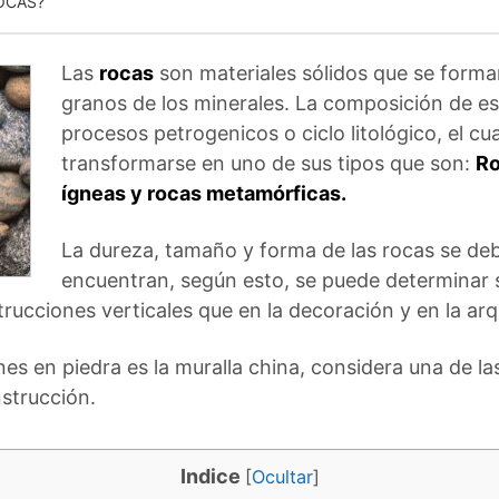
OCAS?
Las
rocas
son materiales sólidos que se forman 
granos de los minerales. La composición de est
procesos petrogenicos o ciclo litológico, el c
transformarse en uno de sus tipos que son:
Ro
ígneas y rocas metamórficas.
La dureza, tamaño y forma de las rocas se de
encuentran, según esto, se puede determinar 
rucciones verticales que en la decoración y en la ar
s en piedra es la muralla china, considera una de la
nstrucción.
Indice
[
Ocultar
]