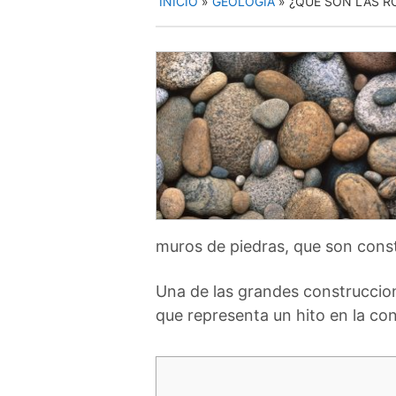
INICIO
»
GEOLOGÍA
»
¿QUÉ SON LAS R
muros de piedras, que son const
Una de las grandes construccione
que representa un hito en la co