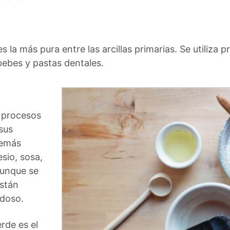
s la más pura entre las arcillas primarias. Se utiliza 
bebes y pastas dentales.
a procesos
sus
demás
sio, sosa,
Aunque se
están
rdoso.
erde es el