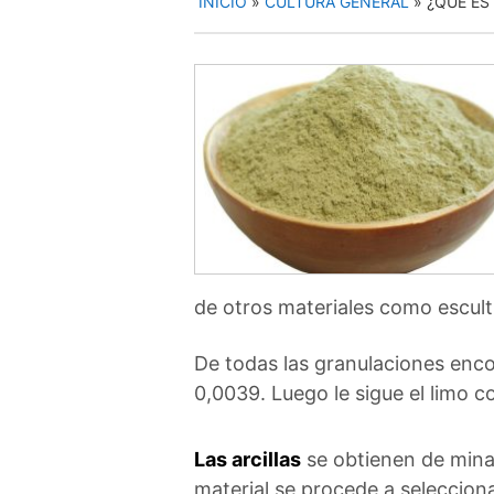
INICIO
»
CULTURA GENERAL
»
¿QUÉ ES
de otros materiales como escult
De todas las granulaciones encon
0,0039. Luego le sigue el limo 
Las arcillas
se obtienen de minas
material se procede a selecciona