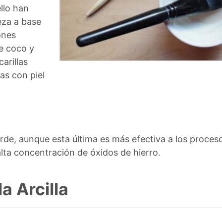
llo han
eza a base
ones
e coco y
arillas
as con piel
 verde, aunque esta última es más efectiva a los proce
 alta concentración de óxidos de hierro.
a Arcilla