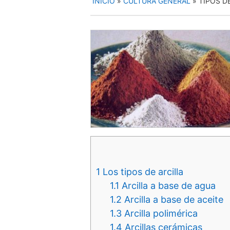
INICIO
»
CULTURA GENERAL
»
TIPOS D
1
Los tipos de arcilla
1.1
Arcilla a base de agua
1.2
Arcilla a base de aceite
1.3
Arcilla polimérica
1.4
Arcillas cerámicas