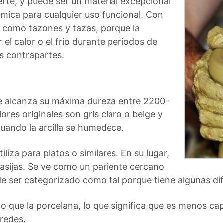
rte, y puede ser un material excepcional
ámica para cualquier uso funcional. Con
s como tazones y tazas, porque la
el calor o el frío durante períodos de
s contrapartes.
que alcanza su máxima dureza entre 2200-
res originales son gris claro o beige y
cuando la arcilla se humedece.
liza para platos o similares. En su lugar,
 vasijas. Se ve como un pariente cercano
e ser categorizado como tal porque tiene algunas dif
o que la porcelana, lo que significa que es menos ca
aredes.