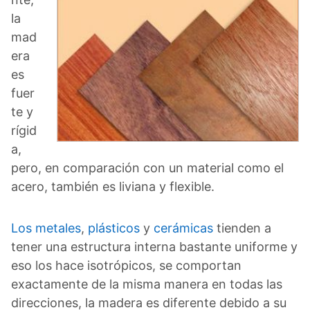
la
mad
era
es
fuer
te y
rígid
a,
pero, en comparación con un material como el
acero, también es liviana y flexible.
Los metales
,
plásticos
y
cerámicas
tienden a
tener una estructura interna bastante uniforme y
eso los hace isotrópicos, se comportan
exactamente de la misma manera en todas las
direcciones, la madera es diferente debido a su