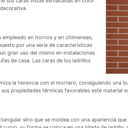
iene sus caras vistas esmaltadas en color
decorativa.
 es empleado en hornos y en chimeneas,
uesto por una serie de características
r un gran uso del mismo en instalaciones
ufas de casa. Las caras de los ladrillos
imiza la herencia con el mortero, consiguiendo una bu
a sus propiedades térmicas favorables este material e
rectangular sino que se moldea con una apariencia qu
rfil curvo, su forma se coloca en una hilada de ladrillo