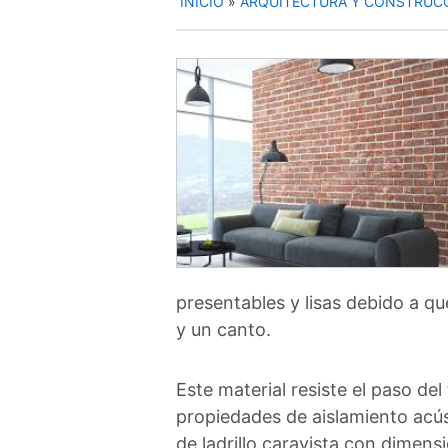
INICIO
»
ARQUITECTURA Y CONSTRUC
presentables y lisas debido a q
y un canto.
Este material resiste el paso d
propiedades de aislamiento acúst
de ladrillo caravista con dimens