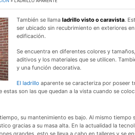
CIÓN
»
LADRILLO APARENTE
También se llama
ladrillo visto o caravista
. Es
ser ubicado sin recubrimiento en exteriores en
edificación.
Se encuentra en diferentes colores y tamaños
aditivos y los materiales que se utilicen. Tamb
y una función decorativa.
El ladrillo
aparente se caracteriza por poseer 
ue estas son las que quedan a la vista cuando se col
el tiempo, su mantenimiento es bajo. Al mismo tiemp
ico gracias a su masa alta. En la actualidad la tecnolo
iones grandes, esto se lleva a cabo en talleres y se 