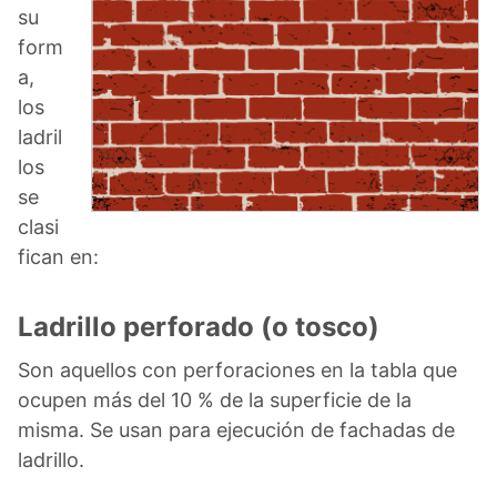
su
form
a,
los
ladril
los
se
clasi
fican en:
Ladrillo perforado (o tosco)
Son aquellos con perforaciones en la tabla que
ocupen más del 10 % de la superficie de la
misma. Se usan para ejecución de fachadas de
ladrillo.