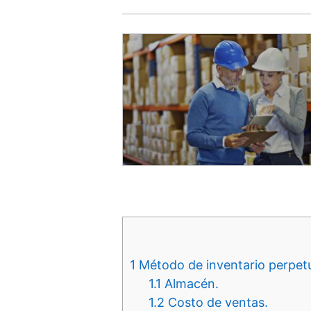
1
Método de inventario perpet
1.1
Almacén.
1.2
Costo de ventas.