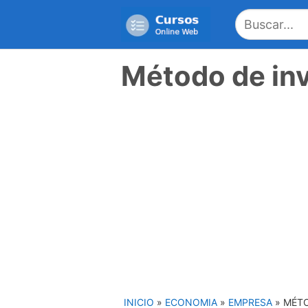
Saltar
al
contenido
Método de inv
INICIO
»
ECONOMIA
»
EMPRESA
»
MÉTO