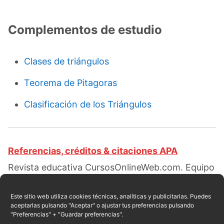
Complementos de estudio
Clases de triángulos
Teorema de Pitagoras
Clasificación de los Triángulos
Referencias, créditos & citaciones APA
Revista educativa CursosOnlineWeb.com. Equipo
de redacción profesional. (2019, 08). Área de un
triángulo rectángulo. Escrito por:
Red educativa
.
Este sitio web utiliza cookies técnicas, analíticas y publicitarias. Puedes
aceptarlas pulsando "Aceptar" o ajustar tus preferencias pulsando
Obtenido en fecha 08, 2026, desde el sitio web:
"Preferencias" + "Guardar preferencias".
https://cursosonlineweb.com/area-de-un-