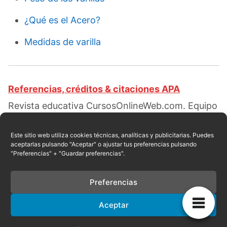
¿Qué es el Acero?
Medidas de varilla
Referencias, créditos & citaciones APA
Revista educativa CursosOnlineWeb.com. Equipo
de redacción profesional. (2019, 01). Varilla
corrugada. Escrito por:
Bencosme Nolalo
Este sitio web utiliza cookies técnicas, analíticas y publicitarias. Puedes
aceptarlas pulsando "Aceptar" o ajustar tus preferencias pulsando
Dominic
. Obtenido en fecha 08, 2026, desde el
"Preferencias" + "Guardar preferencias".
sitio web:
https://cursosonlineweb.com/varilla-
corrugada.html
Preferencias
Aceptar
Privacidad
|
Referencias
|
Mapa
|
Contacto