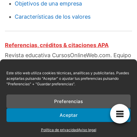
Objetivos de una empresa
Características de los valores
Referencias, créditos & citaciones APA
Revista educativa CursosOnlineWeb.com. Equipo
de redacción profesional. (2015, 06). Clases de
valores. Escrito por:
Elizabeth Ramírez
Este sitio web utiliza cookies técnicas, analíticas y publicitarias. Puedes
aceptarlas pulsando "Aceptar" o ajustar tus preferencias pulsando
Pantaleón
. Obtenido en fecha 08, 2026, desde el
"Preferencias" + "Guardar preferencias".
sitio web:
https://cursosonlineweb.com/valores.html
Preferencias
Aceptar
Privacidad
|
Referencias
|
Mapa
|
Contacto
Política de privacidad
Aviso legal