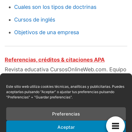
Cuales son los tipos de doctrinas
Cursos de inglés
Objetivos de una empresa
Referencias, créditos & citaciones APA
Revista educativa CursosOnlineWeb.com. Equipo
de redacción profesional. (2018, 11). Tipos de
investigación. Escrito por:
Amelia Campusano
.
Este sitio web utiliza cookies técnicas, analíticas y publicitarias. Puedes
aceptarlas pulsando "Aceptar" o ajustar tus preferencias pulsando
Obtenido en fecha 08, 2026, desde el sitio web:
"Preferencias" + "Guardar preferencias".
https://cursosonlineweb.com/tipos-de-
investigacion.html
Preferencias
Aceptar