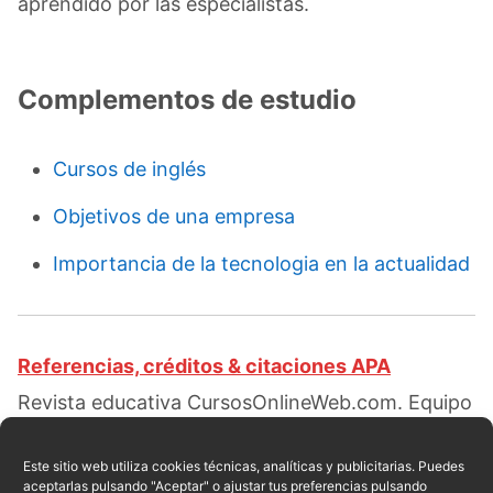
aprendido por las especialistas.
Complementos de estudio
Cursos de inglés
Objetivos de una empresa
Importancia de la tecnologia en la actualidad
Referencias, créditos & citaciones APA
Revista educativa CursosOnlineWeb.com. Equipo
de redacción profesional. (2017, 09). Clases de
ferias que hay. Escrito por:
Raul E. Encarnación
.
Este sitio web utiliza cookies técnicas, analíticas y publicitarias. Puedes
aceptarlas pulsando "Aceptar" o ajustar tus preferencias pulsando
Obtenido en fecha 08, 2026, desde el sitio web: