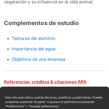
vegetación y su influencia en la vida animal.
Complementos de estudio
Texturas del aluminio
Importancia del agua
Objetivos de una empresa
Referencias, créditos & citaciones APA
Revista educativa CursosOnlineWeb.com. Equipo
de redacción profesional. (2016, 12). Clases de
Este sitio web utiliza cookies técnicas, analíticas y publicitarias. Puedes
aceptarlas pulsando "Aceptar" o ajustar tus preferencias pulsando
texturas. Escrito por:
Robert de León
. Obtenido
"Preferencias" + "Guardar preferencias".