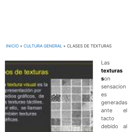
INICIO
»
CULTURA GENERAL
»
CLASES DE TEXTURAS
Las
texturas
s
on
sensacion
es
generadas
ante el
tacto
debido al