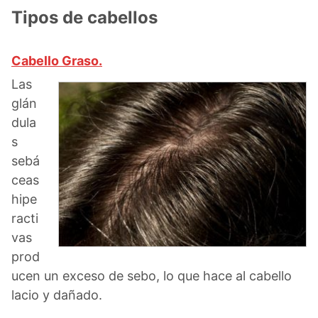
Tipos de cabellos
Cabello Graso.
Las
glán
dula
s
sebá
ceas
hipe
racti
vas
prod
ucen un exceso de sebo, lo que hace al cabello
lacio y dañado.