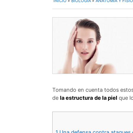
INICIO
»
BIOLOGÍA
»
ANATOMÍA Y FISI
Tomando en cuenta todos estos 
de
la estructura
de la piel
que l
1
Una defensa contra ataques e