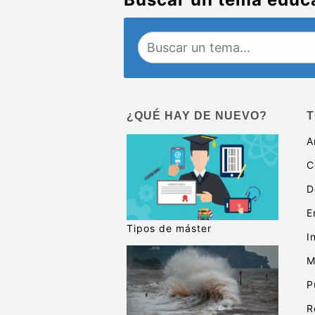
¿QUÉ HAY DE NUEVO?
T
A
C
D
E
Tipos de máster
I
M
P
R