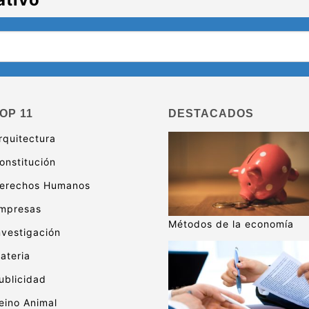
OP 11
DESTACADOS
rquitectura
onstitución
erechos Humanos
mpresas
Métodos de la economía
nvestigación
ateria
ublicidad
eino Animal