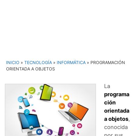
INICIO
»
TECNOLOGÍA
»
INFORMÁTICA
»
PROGRAMACIÓN
ORIENTADA A OBJETOS
La
programa
ción
orientada
a objetos
,
conocida
por sus